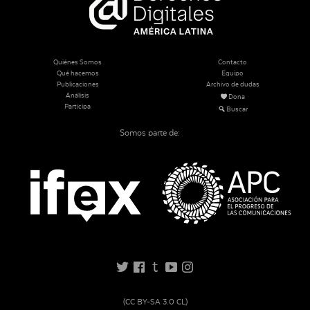
Quiénes Somos
Contacto
Qué hacemos
Equipo
Publicaciones
Archivo de dudas
Análisis
Dona
Participa
Buscar
Somos parte de:
t
(CC BY-SA 3.0 CL)