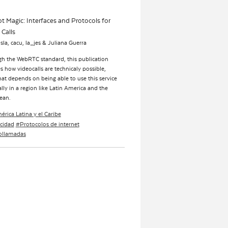
ot Magic: Interfaces and Protocols for
 Calls
sla, cacu, la_jes & Juliana Guerra
h the WebRTC standard, this publication
es how videocalls are technicaly possible,
at depends on being able to use this service
lly in a region like Latin America and the
ean.
érica Latina y el Caribe
acidad
Protocolos de internet
ollamadas