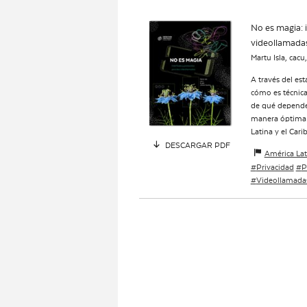
No es magia: i
videollamada
Martu Isla, cacu
A través del es
cómo es técnic
de qué depende e
manera óptima 
Latina y el Cari
DESCARGAR PDF
América Lati
Privacidad
P
Videollamada