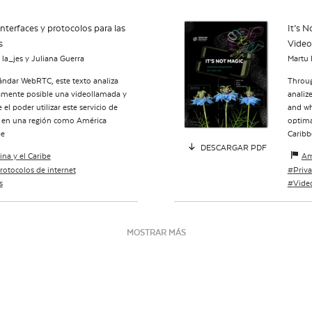
nterfaces y protocolos para las
It’s N
s
Video
, la_jes y Juliana Guerra
Martu I
tándar WebRTC, este texto analiza
Throug
amente posible una videollamada y
analiz
l poder utilizar este servicio de
and wh
en una región como América
optima
be
Caribb
DESCARGAR PDF
na y el Caribe
Am
rotocolos de internet
Priv
s
Vide
MOSTRAR MÁS