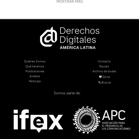
MOSTRAR MÁS
Quiénes Somos
Contacto
Qué hacemos
Equipo
Publicaciones
Archivo de dudas
Análisis
Dona
Participa
Buscar
Somos parte de: