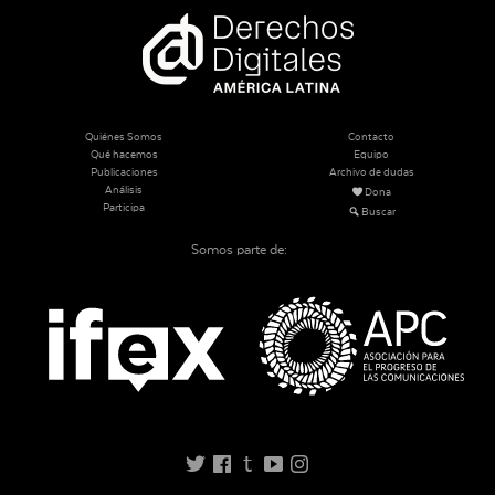
Quiénes Somos
Contacto
Qué hacemos
Equipo
Publicaciones
Archivo de dudas
Análisis
Dona
Participa
Buscar
Somos parte de:
t