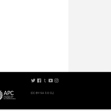
t
(CC BY-SA 3.0 CL)