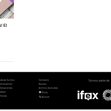
! El
iénes Somos
Contacto
Somos parte de:
ué hacemos
Equipo
blicaciones
Archivo de dudas
álisis
Dona
rticipa
Buscar