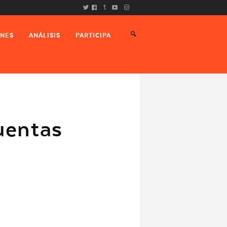
t
ONES
ANÁLISIS
PARTICIPA
uentas