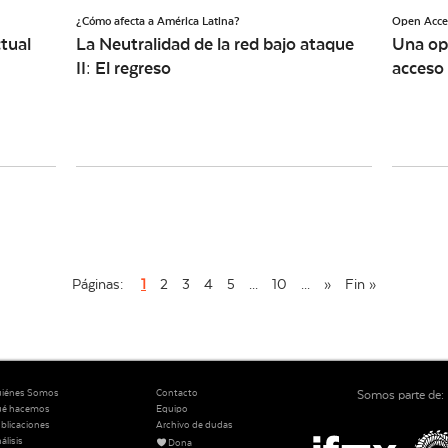
¿Cómo afecta a América Latina?
Open Acce
ctual
La Neutralidad de la red bajo ataque
Una op
II: El regreso
acceso 
Páginas:
1
2
3
4
5
...
10
...
»
Fin »
iénes Somos
Contacto
Somos parte de:
ué hacemos
Equipo
blicaciones
Archivo de dudas
álisis
Dona