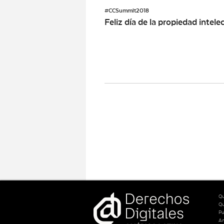
#CCSummit2018
Feliz día de la propiedad intele
Qu
Q
Pu
An