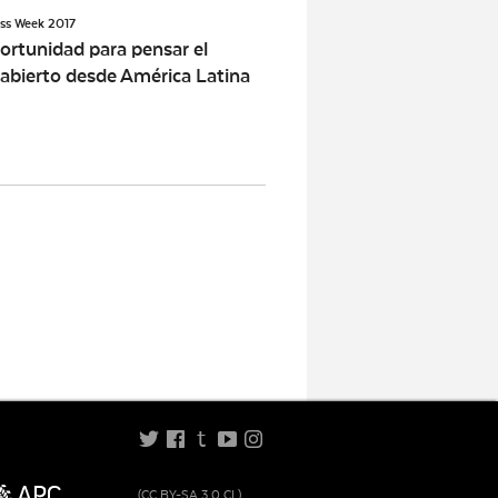
ss Week 2017
ortunidad para pensar el
abierto desde América Latina
t
(CC BY-SA 3.0 CL)