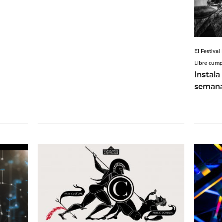
El Festiva
Libre cump
Instala
semana