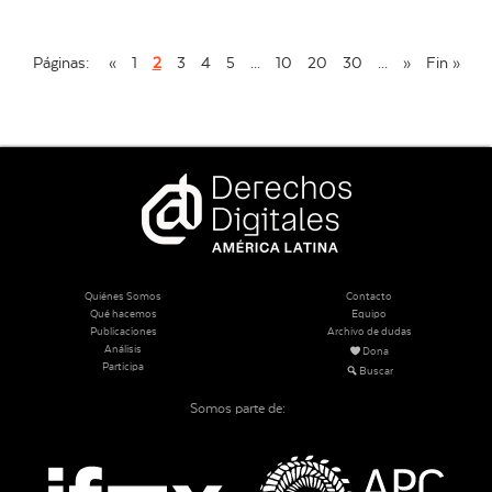
Páginas:
«
1
2
3
4
5
...
10
20
30
...
»
Fin »
Quiénes Somos
Contacto
Qué hacemos
Equipo
Publicaciones
Archivo de dudas
Análisis
Dona
Participa
Buscar
Somos parte de: