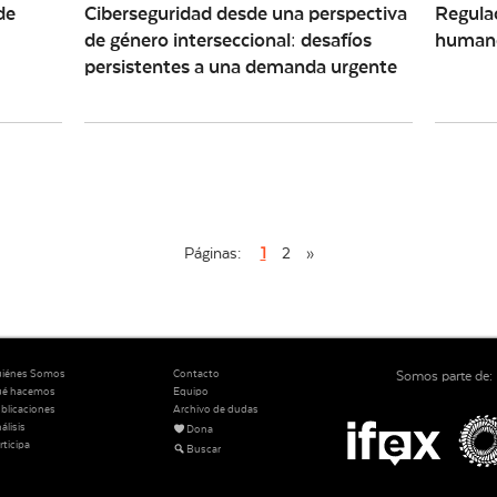
de
Ciberseguridad desde una perspectiva
Regulac
de género interseccional: desafíos
humano
persistentes a una demanda urgente
Páginas:
1
2
»
iénes Somos
Contacto
Somos parte de:
ué hacemos
Equipo
blicaciones
Archivo de dudas
álisis
Dona
rticipa
Buscar