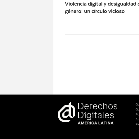
Violencia digital y desigualdad 
género: un círculo vicioso
Qu
Q
Pu
An
Pa