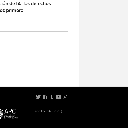
ión de IA: los derechos
s primero
t
(CC BY-SA 3.0 CL)