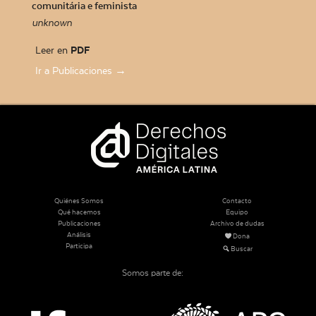
comunitária e feminista
unknown
Leer en
PDF
Ir a Publicaciones →
Quiénes Somos
Contacto
Qué hacemos
Equipo
Publicaciones
Archivo de dudas
Análisis
Dona
Participa
Buscar
Somos parte de: